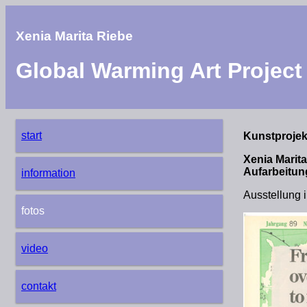
Xenia Marita Riebe
Global Warming Art Project
start
Kunstprojek
Xenia Marit
Aufarbeitun
information
Ausstellung 
fotos
video
contakt